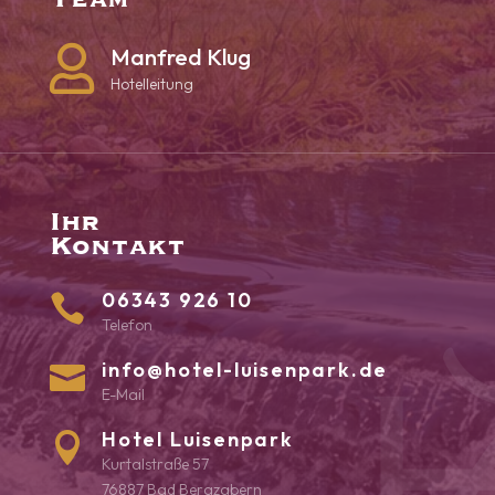

Manfred Klug
Hotelleitung
Ihr
Kontakt
06343 926 10

Telefon
info@hotel-luisenpark.de

E-Mail
Hotel Luisenpark

Kurtalstraße 57
76887 Bad Bergzabern